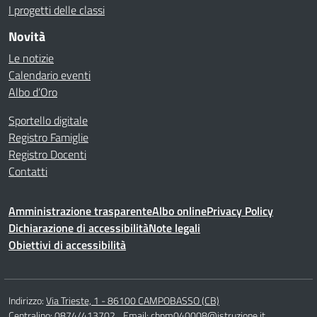
I progetti delle classi
Novità
Le notizie
Calendario eventi
Albo d’Oro
Sportello digitale
Registro Famiglie
Registro Docenti
Contatti
Amministrazione trasparente
Albo online
Privacy Policy
Dichiarazione di accessibilità
Note legali
Obiettivi di accessibilità
Indirizzo:
Via Trieste, 1 - 86100 CAMPOBASSO (CB)
Centralino:
0874/413702
Email:
cbpm040008@istruzione.it