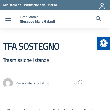
Vai ai contenuti
Vai al menu di navigazione
Vai al footer
Ministero dell'Istruzione e del Merito
Liceo Statale
Giuseppe Maria Galanti
Apr
TFA SOSTEGNO
Trasmissione istanze
Personale scolastico
0