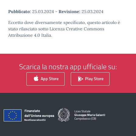
Pubblicato:
25.03.2024
-
Revisione:
25.03.2024
Eccetto dove diversamente specificato, questo articolo è
stato rilasciato sotto Licenza Creative Commons
Attribuzione 4.0 Italia.
Scarica la nostra app ufficiale su:
App Store
Play Store
Liceo Statale
Giuseppe Maria Galanti
Campobasso (CB)
— Visita la pagina iniziale della scuola