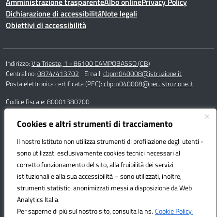
Amministrazione trasparente
Albo online
Privacy Policy
Dichiarazione di accessibilità
Note legali
Obiettivi di accessibilità
Indirizzo:
Via Trieste, 1 - 86100 CAMPOBASSO (CB)
Centralino:
0874/413702
Email:
cbpm040008@istruzione.it
Posta elettronica certificata (PEC):
cbpm040008@pec.istruzione.it
Codice fiscale: 80001380700
Codice meccanografico:
CBPM040008
Codice Indice delle Pubbliche Amministrazioni (IPA): istsc_cbpm040008
Cookies e altri strumenti di tracciamento
Codice unico di fatturazione (CUF): UF162S
Il nostro Istituto non utilizza strumenti di profilazione degli utenti -
sono utilizzati esclusivamente cookies tecnici necessari al
Responsabile della trasmissione e pubblicazione di documenti
corretto funzionamento del sito, alla fruibilità dei servizi
informazioni e dati ex. Art. 10 d.lgs 33/2013 ss.mm.ii. – d.lgs 97/2016
istituzionali e alla sua accessibilità – sono utilizzati, inoltre,
dott.ssa Adelaide Villa
strumenti statistici anonimizzati messi a disposizione da Web
Analytics Italia.
Hosting & Powered by 3D Solution S.r.l.
Per saperne di più sul nostro sito, consulta la ns.
Cookie Policy.