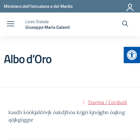
Vai ai contenuti
Vai al menu di navigazione
Vai al footer
Ministero dell'Istruzione e del Merito
Liceo Statale
Giuseppe Maria Galanti
Apr
Albo d’Oro
Stampa / Condividi
kasdh kòòkjafdòvjk òakdjfnòa krjgò kjnòjgbn òajkng
qòjkgòggsr