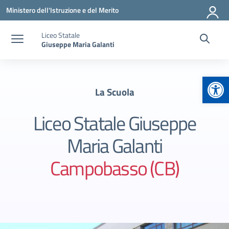
Vai ai contenuti
Vai al menu di navigazione
Vai al footer
Ministero dell'Istruzione e del Merito
Liceo Statale
Giuseppe Maria Galanti
Apr
La Scuola
Liceo Statale Giuseppe
Maria Galanti
Campobasso (CB)