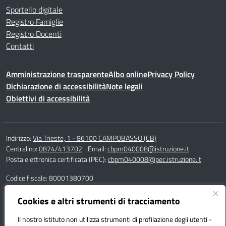
Sportello digitale
Registro Famiglie
Registro Docenti
Contatti
Amministrazione trasparente
Albo online
Privacy Policy
Dichiarazione di accessibilità
Note legali
Obiettivi di accessibilità
Indirizzo:
Via Trieste, 1 - 86100 CAMPOBASSO (CB)
Centralino:
0874/413702
Email:
cbpm040008@istruzione.it
Posta elettronica certificata (PEC):
cbpm040008@pec.istruzione.it
Codice fiscale: 80001380700
Codice meccanografico:
CBPM040008
Codice Indice delle Pubbliche Amministrazioni (IPA): istsc_cbpm040008
Cookies e altri strumenti di tracciamento
Codice unico di fatturazione (CUF): UF162S
Il nostro Istituto non utilizza strumenti di profilazione degli utenti -