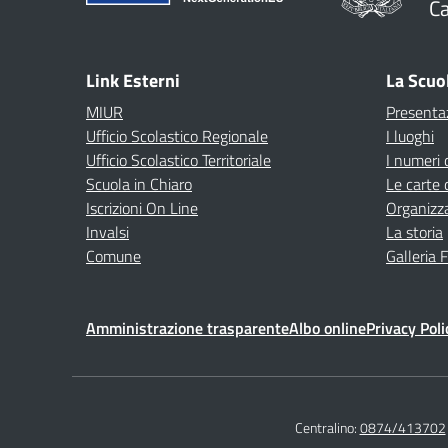
C
— 
Link Esterni
La Scuo
MIUR
Presenta
Ufficio Scolastico Regionale
I luoghi
Ufficio Scolastico Territoriale
I numeri 
Scuola in Chiaro
Le carte 
Iscrizioni On Line
Organizz
Invalsi
La storia
Comune
Galleria 
Amministrazione trasparente
Albo online
Privacy Poli
Centralino:
0874/413702