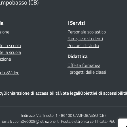
ampobasso (CB)
Visita la pagina iniziale della scuola
la
I Servizi
zione
Personale scolastico
Famiglie e studenti
della scuola
Percorsi di studio
della scuola
Didattica
azione
Offerta formativa
I progetti delle classi
Foto&Video
cy
Dichiarazione di accessibilità
Note legali
Obiettivi di accessibilit
Indirizzo:
Via Trieste, 1 - 86100 CAMPOBASSO (CB)
Email:
cbpm040008@istruzione.it
Posta elettronica certificata (PEC):
cbpm