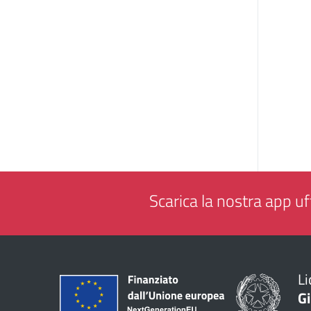
Scarica la nostra app uff
Li
G