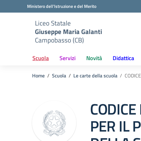
Vai ai contenuti
Vai al menu di navigazione
Vai al footer
Ministero dell'Istruzione e del Merito
Liceo Statale
Giuseppe Maria Galanti
Campobasso (CB)
Scuola
Servizi
Novità
Didattica
Home
Scuola
Le carte della scuola
CODICE
CODICE 
PER IL