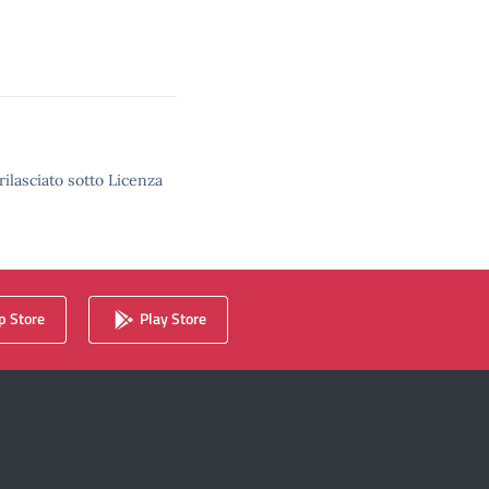
rilasciato sotto Licenza
 Store
Play Store