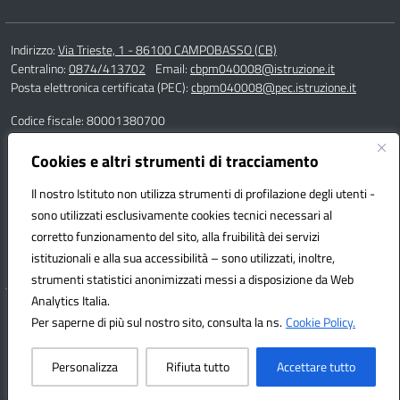
Indirizzo:
Via Trieste, 1 - 86100 CAMPOBASSO (CB)
Centralino:
0874/413702
Email:
cbpm040008@istruzione.it
Posta elettronica certificata (PEC):
cbpm040008@pec.istruzione.it
Codice fiscale: 80001380700
Codice meccanografico:
CBPM040008
Codice Indice delle Pubbliche Amministrazioni (IPA): istsc_cbpm040008
Cookies e altri strumenti di tracciamento
Codice unico di fatturazione (CUF): UF162S
Il nostro Istituto non utilizza strumenti di profilazione degli utenti -
sono utilizzati esclusivamente cookies tecnici necessari al
Responsabile della trasmissione e pubblicazione di documenti
corretto funzionamento del sito, alla fruibilità dei servizi
informazioni e dati ex. Art. 10 d.lgs 33/2013 ss.mm.ii. – d.lgs 97/2016
istituzionali e alla sua accessibilità – sono utilizzati, inoltre,
dott.ssa Adelaide Villa
strumenti statistici anonimizzati messi a disposizione da Web
Analytics Italia.
Hosting & Powered by 3D Solution S.r.l.
Per saperne di più sul nostro sito, consulta la ns.
Cookie Policy.
Concept & Design by Designers Italia
Personalizza
Rifiuta tutto
Accettare tutto