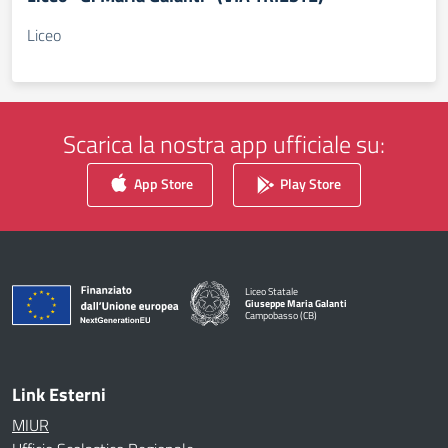
Liceo
Scarica la nostra app ufficiale su:
App Store
Play Store
Liceo Statale
Giuseppe Maria Galanti
Campobasso (CB)
— Visita la pagina iniziale della scuola
Link Esterni
MIUR