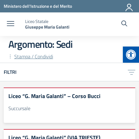
Vai ai contenuti
Vai al menu di navigazione
Vai al footer
Ministero dell'Istruzione e del Merito
Liceo Statale
Giuseppe Maria Galanti
Argomento: Sedi
Apr
Stampa / Condividi
FILTRI
Liceo “G. Maria Galanti” – Corso Bucci
Succursale
Liceo “G. Maria Galanti” (VIA TRIESTE)