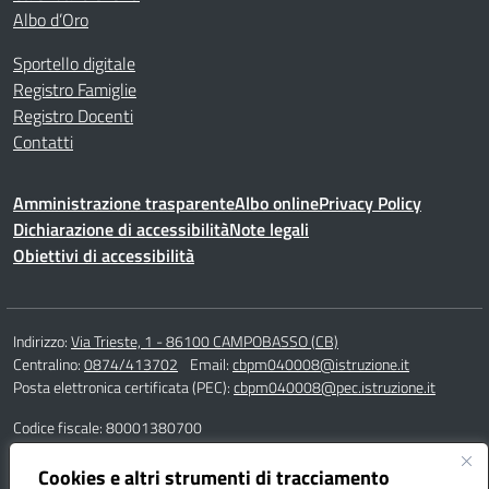
Albo d’Oro
Sportello digitale
Registro Famiglie
Registro Docenti
Contatti
Amministrazione trasparente
Albo online
Privacy Policy
Dichiarazione di accessibilità
Note legali
Obiettivi di accessibilità
Indirizzo:
Via Trieste, 1 - 86100 CAMPOBASSO (CB)
Centralino:
0874/413702
Email:
cbpm040008@istruzione.it
Posta elettronica certificata (PEC):
cbpm040008@pec.istruzione.it
Codice fiscale: 80001380700
Codice meccanografico:
CBPM040008
Codice Indice delle Pubbliche Amministrazioni (IPA): istsc_cbpm040008
Cookies e altri strumenti di tracciamento