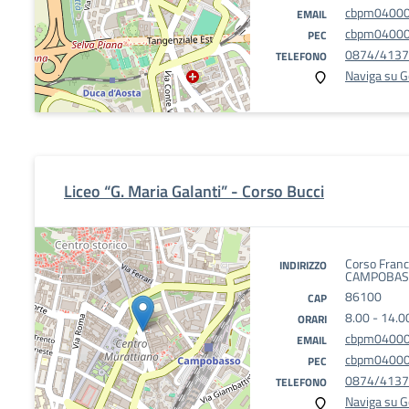
cbpm040008
EMAIL
cbpm040008
PEC
0874/413
TELEFONO
Naviga su 
Liceo “G. Maria Galanti” - Corso Bucci
Corso Fran
INDIRIZZO
CAMPOBASS
86100
CAP
8.00 - 14.0
ORARI
cbpm040008
EMAIL
cbpm040008
PEC
0874/413
TELEFONO
Naviga su 