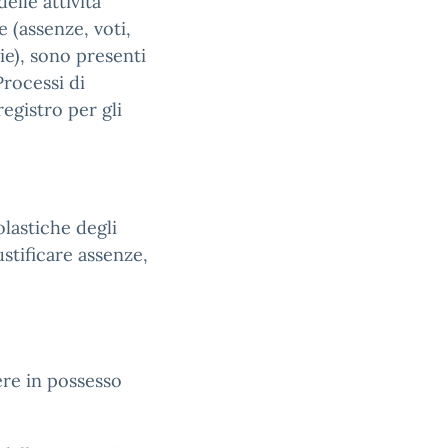
elle attività
 (assenze, voti,
ie), sono presenti
Processi di
egistro per gli
olastiche degli
ustificare assenze,
ere in possesso