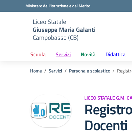
Vai ai contenuti
Vai al menu di navigazione
Vai al footer
Ministero dell'Istruzione e del Merito
Liceo Statale
Giuseppe Maria Galanti
Campobasso (CB)
Scuola
Servizi
Novità
Didattica
Home
Servizi
Personale scolastico
Registr
LICEO STATALE G.M. G
Registro
Docenti