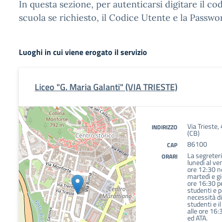
In questa sezione, per autenticarsi digitare il cod
scuola se richiesto, il Codice Utente e la Passwo
Luoghi in cui viene erogato il servizio
Liceo "G. Maria Galanti" (VIA TRIESTE)
Via Triest
INDIRIZZO
(CB)
86100
CAP
La segreteri
ORARI
lunedì al ve
ore 12:30 ne
martedì e gi
ore 16:30 pe
studenti e p
necessità di
studenti e i
alle ore 16:
ed ATA.