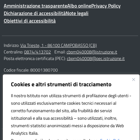
Amministrazione trasparente
Albo online
Privacy Policy
Dichiarazione di accessibilità
Note legali
Obiettivi di accessibilità
Indirizzo:
Via Trieste, 1 - 86100 CAMPOBASSO (CB)
Centralino:
0874/413702
Email:
cbpm040008@istruzione.it
Posta elettronica certificata (PEC):
cbpm040008@pec.istruzione.it
Codice fiscale: 80001380700
Codice meccanografico:
CBPM040008
Codice Indice delle Pubbliche Amministrazioni (IPA): istsc_cbpm040008
Cookies e altri strumenti di tracciamento
Codice unico di fatturazione (CUF): UF162S
Il nostro Istituto non utilizza strumenti di profilazione degli utenti -
sono utilizzati esclusivamente cookies tecnici necessari al
Responsabile della trasmissione e pubblicazione di documenti
corretto funzionamento del sito, alla fruibilità dei servizi
informazioni e dati ex. Art. 10 d.lgs 33/2013 ss.mm.ii. – d.lgs 97/2016
istituzionali e alla sua accessibilità – sono utilizzati, inoltre,
dott.ssa Adelaide Villa
strumenti statistici anonimizzati messi a disposizione da Web
Analytics Italia.
Hosting & Powered by 3D Solution S.r.l.