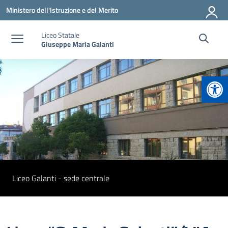
Vai ai contenuti
Vai al menu di navigazione
Vai al footer
Ministero dell'Istruzione e del Merito
Liceo Statale
Giuseppe Maria Galanti
Apr
Liceo Galanti - sede centrale