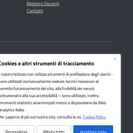
Registro Docenti
Contatti
à
040008@pec.istruzione.it
Cookies e altri strumenti di tracciamento
Il nostro Istituto non utilizza strumenti di profilazione degli utenti -
sono utilizzati esclusivamente cookies tecnici necessari al
corretto funzionamento del sito, alla fruibilità dei servizi
istituzionali e alla sua accessibilità – sono utilizzati, inoltre,
13 ss.mm.ii. – d.lgs 97/2016
strumenti statistici anonimizzati messi a disposizione da Web
Analytics Italia.
Per saperne di più sul nostro sito, consulta la ns.
Cookie Policy.
Personalizza
Rifiuta tutto
Accettare tutto