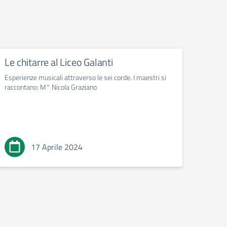
Le chitarre al Liceo Galanti
Le ch
Esperienze musicali attraverso le sei corde. I maestri si
Esperie
raccontano: M° Nicola Graziano
raccon
17 Aprile 2024