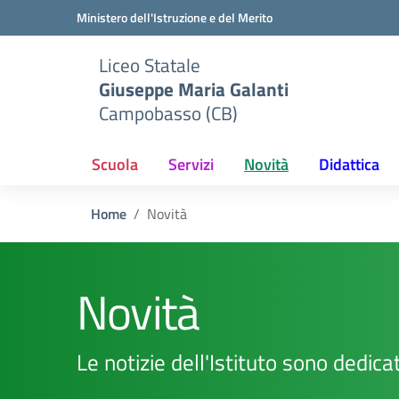
Vai ai contenuti
Vai al menu di navigazione
Vai al footer
Ministero dell'Istruzione e del Merito
Liceo Statale
Giuseppe Maria Galanti
Campobasso (CB)
Scuola
Servizi
Novità
Didattica
Home
Novità
Novità
Le notizie dell'Istituto sono dedica