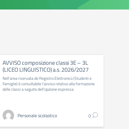
AVVISO composizione classi 3E – 3L
“Asco
(LICEO LINGUISTICO) a.s. 2026/2027
bene
e deg
Nell'area riservata de Registro Elettronico (Studenti e
Famiglie) è consultabile l'avviso relativo alla formazione
"Ascolt
delle classi a seguito dell'opzione espressa.
delle s
Indicaz
famigli
Personale scolastico
0