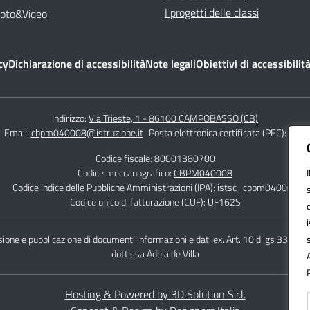
I progetti delle classi
Foto&Video
cy
Dichiarazione di accessibilità
Note legali
Obiettivi di accessibilit
Indirizzo:
Via Trieste, 1 - 86100 CAMPOBASSO (CB)
Email:
cbpm040008@istruzione.it
Posta elettronica certificata (PEC):
cbpm
Codice fiscale: 80001380700
Codice meccanografico:
CBPM040008
Codice Indice delle Pubbliche Amministrazioni (IPA): istsc_cbpm040008
Codice unico di fatturazione (CUF): UF162S
ione e pubblicazione di documenti informazioni e dati ex. Art. 10 d.lgs 33/20
dott.ssa Adelaide Villa
Hosting & Powered by 3D Solution S.r.l.