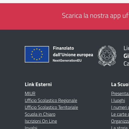
Scarica la nostra app uff
Li
G
C
— 
Link Esterni
La Scuo
MIUR
Presenta
Ufficio Scolastico Regionale
I luoghi
Ufficio Scolastico Territoriale
I numeri 
Scuola in Chiaro
Le carte 
Iscrizioni On Line
Organizz
Invalsi
La storia