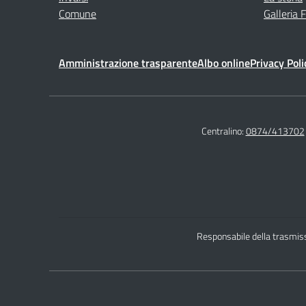
Comune
Galleria 
Amministrazione trasparente
Albo online
Privacy Poli
Centralino:
0874/413702
Responsabile della trasmiss