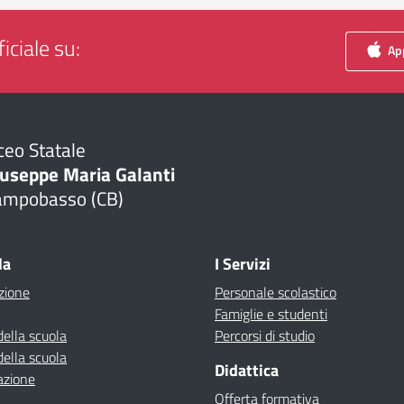
iciale su:
App
ceo Statale
iuseppe Maria Galanti
ampobasso (CB)
Visita la pagina iniziale della scuola
la
I Servizi
zione
Personale scolastico
Famiglie e studenti
della scuola
Percorsi di studio
della scuola
Didattica
azione
Offerta formativa