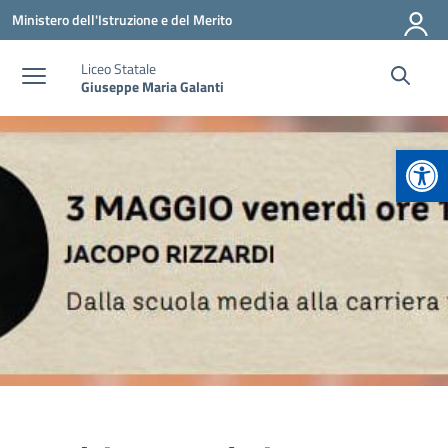
Vai ai contenuti
Vai al menu di navigazione
Vai al footer
Ministero dell'Istruzione e del Merito
Liceo Statale
Giuseppe Maria Galanti
Apr