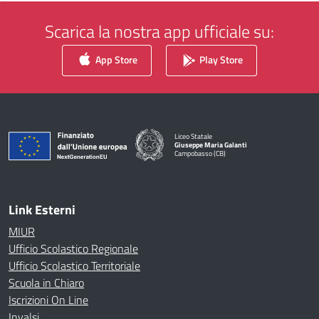
Scarica la nostra app ufficiale su:
App Store
Play Store
Liceo Statale
Giuseppe Maria Galanti
Campobasso (CB)
— Visita la pagina iniziale della scuola
Link Esterni
MIUR
Ufficio Scolastico Regionale
Ufficio Scolastico Territoriale
Scuola in Chiaro
Iscrizioni On Line
Invalsi