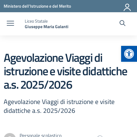
Vai ai contenuti
Vai al menu di navigazione
Vai al footer
Ministero dell'Istruzione e del Merito
Liceo Statale
Giuseppe Maria Galanti
Apr
Agevolazione Viaggi di
istruzione e visite didattiche
a.s. 2025/2026
Agevolazione Viaggi di istruzione e visite
didattiche a.s. 2025/2026
Personale scolastico