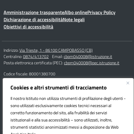
Amministrazione trasparente
Albo online
Privacy Policy
Dichiarazione di accessibilità
Note legali
Obiettivi di accessibilità
Indirizzo:
Via Trieste, 1 - 86100 CAMPOBASSO (CB)
Centralino:
0874/413702
Email:
cbpm040008@istruzione.it
Posta elettronica certificata (PEC):
cbpm040008@pec.istruzione.it
Codice fiscale: 80001380700
Codice meccanografico:
CBPM040008
Codice Indice delle Pubbliche Amministrazioni (IPA): istsc_cbpm040008
Cookies e altri strumenti di tracciamento
Codice unico di fatturazione (CUF): UF162S
Il nostro Istituto non utilizza strumenti di profilazione degli utenti -
sono utilizzati esclusivamente cookies tecnici necessari al
Responsabile della trasmissione e pubblicazione di documenti
corretto funzionamento del sito, alla fruibilità dei servizi
informazioni e dati ex. Art. 10 d.lgs 33/2013 ss.mm.ii. – d.lgs 97/2016
istituzionali e alla sua accessibilità – sono utilizzati, inoltre,
dott.ssa Adelaide Villa
strumenti statistici anonimizzati messi a disposizione da Web