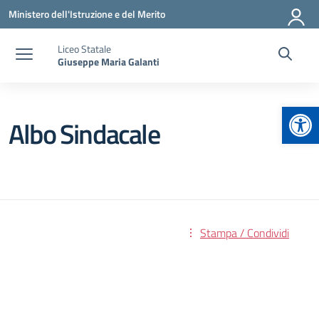
Vai ai contenuti
Vai al menu di navigazione
Vai al footer
Ministero dell'Istruzione e del Merito
Liceo Statale
Giuseppe Maria Galanti
Apr
Albo Sindacale
Stampa / Condividi