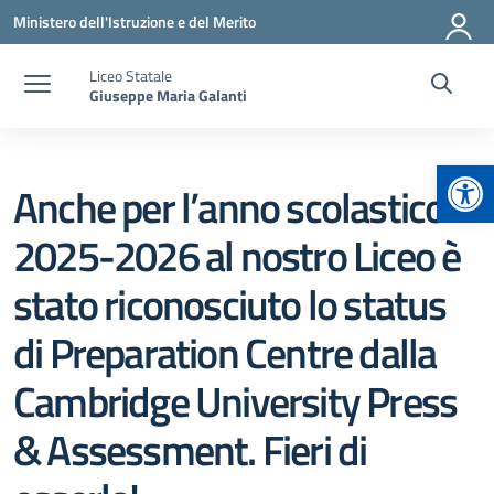
Vai ai contenuti
Vai al menu di navigazione
Vai al footer
Ministero dell'Istruzione e del Merito
Liceo Statale
Giuseppe Maria Galanti
Apr
Anche per l’anno scolastico
2025-2026 al nostro Liceo è
stato riconosciuto lo status
di Preparation Centre dalla
Cambridge University Press
& Assessment. Fieri di