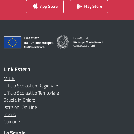
App Store
Play Store
Liceo Statale
Giuseppe Maria Galanti
Campobasso (CB)
— Visita la pagina iniziale della scuola
Link Esterni
MIUR
Ufficio Scolastico Regionale
Ufficio Scolastico Territoriale
Scuola in Chiaro
Iscrizioni On Line
Invalsi
Comune
La Scuola