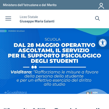
Vai ai contenuti
Vai al menu di navigazione
Vai al footer
Ministero dell'Istruzione e del Merito
Liceo Statale
Giuseppe Maria Galanti
Apr