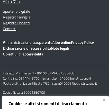
Albo d’Oro
Sportello digitale
Registro Famiglie
Registro Docenti
Contatti
Amministrazione trasparente
Albo online
Privacy Policy
Dichiarazione di accessibilità
Note legali
Obiettivi di accessibilità
Indirizzo:
Via Trieste, 1 - 86100 CAMPOBASSO (CB)
Centralino:
0874/413702
Email:
cbpm040008@istruzione.it
Posta elettronica certificata (PEC):
cbpm040008@pec.istruzione.it
Codice fiscale: 80001380700
Codice meccanografico:
CBPM040008
Codice Indice delle Pubbliche Amministrazioni (IPA): istsc_cbpm040008
Cookies e altri strumenti di tracciamento
Codice unico di fatturazione (CUF): UF162S