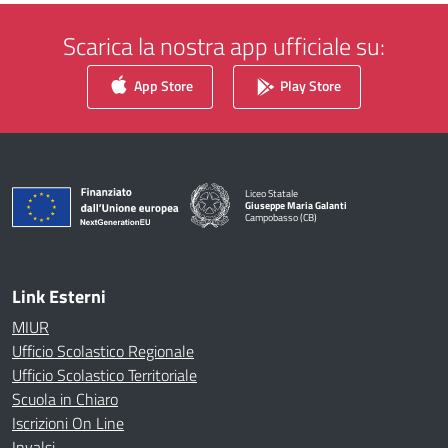
Scarica la nostra app ufficiale su:
App Store
Play Store
Liceo Statale
Giuseppe Maria Galanti
Campobasso (CB)
— Visita la pagina iniziale della scuola
Link Esterni
MIUR
Ufficio Scolastico Regionale
Ufficio Scolastico Territoriale
Scuola in Chiaro
Iscrizioni On Line
Invalsi