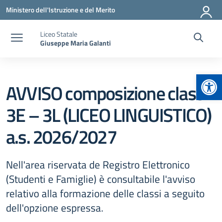
Vai ai contenuti
Vai al menu di navigazione
Vai al footer
Ministero dell'Istruzione e del Merito
Liceo Statale
Giuseppe Maria Galanti
Apr
AVVISO composizione classi
3E – 3L (LICEO LINGUISTICO)
a.s. 2026/2027
Nell'area riservata de Registro Elettronico
(Studenti e Famiglie) è consultabile l'avviso
relativo alla formazione delle classi a seguito
dell'opzione espressa.