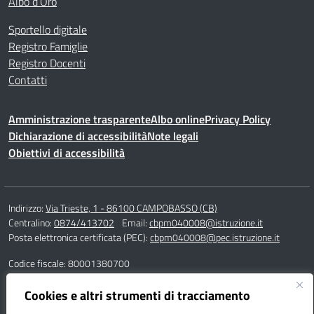
Albo d’Oro
Sportello digitale
Registro Famiglie
Registro Docenti
Contatti
Amministrazione trasparente
Albo online
Privacy Policy
Dichiarazione di accessibilità
Note legali
Obiettivi di accessibilità
Indirizzo:
Via Trieste, 1 - 86100 CAMPOBASSO (CB)
Centralino:
0874/413702
Email:
cbpm040008@istruzione.it
Posta elettronica certificata (PEC):
cbpm040008@pec.istruzione.it
Codice fiscale: 80001380700
Codice meccanografico:
CBPM040008
Codice Indice delle Pubbliche Amministrazioni (IPA): istsc_cbpm040008
Cookies e altri strumenti di tracciamento
Codice unico di fatturazione (CUF): UF162S