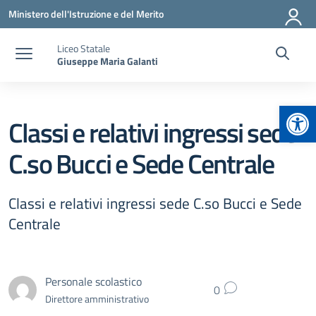
Vai ai contenuti
Vai al menu di navigazione
Vai al footer
Ministero dell'Istruzione e del Merito
Liceo Statale
Giuseppe Maria Galanti
Apr
Classi e relativi ingressi sede
C.so Bucci e Sede Centrale
Classi e relativi ingressi sede C.so Bucci e Sede
Centrale
Personale scolastico
0
Direttore amministrativo