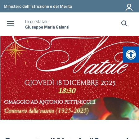
Vai ai contenuti
Vai al menu di navigazione
Vai al footer
Ministero dell'Istruzione e del Merito
Liceo Statale
Giuseppe Maria Galanti
Apr