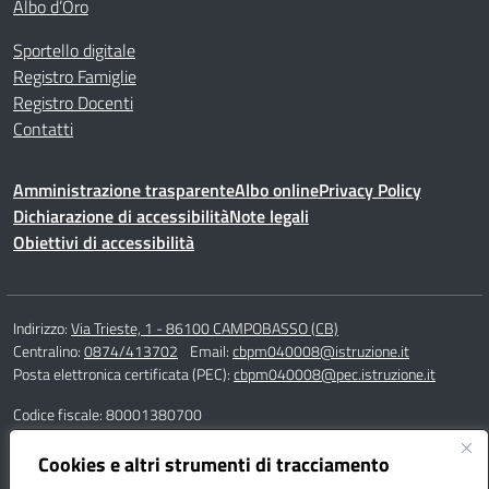
Albo d’Oro
Sportello digitale
Registro Famiglie
Registro Docenti
Contatti
Amministrazione trasparente
Albo online
Privacy Policy
Dichiarazione di accessibilità
Note legali
Obiettivi di accessibilità
Indirizzo:
Via Trieste, 1 - 86100 CAMPOBASSO (CB)
Centralino:
0874/413702
Email:
cbpm040008@istruzione.it
Posta elettronica certificata (PEC):
cbpm040008@pec.istruzione.it
Codice fiscale: 80001380700
Codice meccanografico:
CBPM040008
Codice Indice delle Pubbliche Amministrazioni (IPA): istsc_cbpm040008
Cookies e altri strumenti di tracciamento
Codice unico di fatturazione (CUF): UF162S