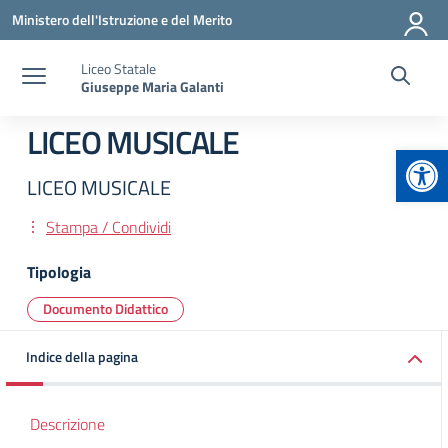
Vai ai contenuti
Vai al menu di navigazione
Vai al footer
Ministero dell'Istruzione e del Merito
Liceo Statale
Giuseppe Maria Galanti
LICEO MUSICALE
Apr
LICEO MUSICALE
Stampa / Condividi
Tipologia
Documento Didattico
Indice della pagina
Descrizione