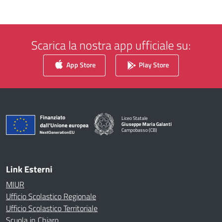
Scarica la nostra app ufficiale su:
App Store
Play Store
Liceo Statale
Giuseppe Maria Galanti
Campobasso (CB)
— Visita la pagina iniziale della scuola
Link Esterni
MIUR
Ufficio Scolastico Regionale
Ufficio Scolastico Territoriale
Scuola in Chiaro