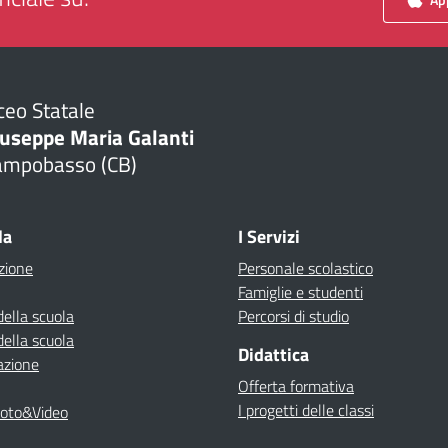
ceo Statale
iuseppe Maria Galanti
ampobasso (CB)
Visita la pagina iniziale della scuola
la
I Servizi
zione
Personale scolastico
Famiglie e studenti
della scuola
Percorsi di studio
della scuola
Didattica
azione
Offerta formativa
I progetti delle classi
Foto&Video