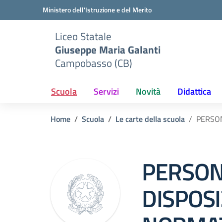
Vai ai contenuti
Vai al menu di navigazione
Vai al footer
Ministero dell'Istruzione e del Merito
Liceo Statale
Giuseppe Maria Galanti
Campobasso (CB)
Scuola
Servizi
Novità
Didattica
Home
Scuola
Le carte della scuola
PERSON
PERSON
DISPOSI