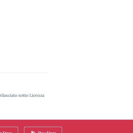
rilasciato sotto Licenza
 Store
Play Store