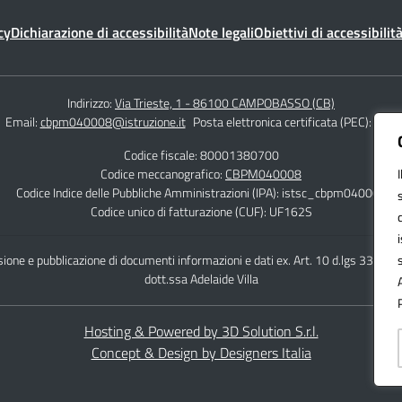
cy
Dichiarazione di accessibilità
Note legali
Obiettivi di accessibilit
Indirizzo:
Via Trieste, 1 - 86100 CAMPOBASSO (CB)
Email:
cbpm040008@istruzione.it
Posta elettronica certificata (PEC):
cbpm
Codice fiscale: 80001380700
Codice meccanografico:
CBPM040008
Codice Indice delle Pubbliche Amministrazioni (IPA): istsc_cbpm040008
Codice unico di fatturazione (CUF): UF162S
ione e pubblicazione di documenti informazioni e dati ex. Art. 10 d.lgs 33/20
dott.ssa Adelaide Villa
Hosting & Powered by 3D Solution S.r.l.
Concept & Design by Designers Italia