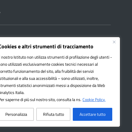
à
040008@pec.istruzione.it
Cookies e altri strumenti di tracciamento
Il nostro Istituto non utilizza strumenti di profilazione degli utenti -
sono utilizzati esclusivamente cookies tecnici necessari al
corretto funzionamento del sito, alla fruibilità dei servizi
istituzionali e alla sua accessibilità – sono utilizzati, inoltre,
13 ss.mm.ii. – d.lgs 97/2016
strumenti statistici anonimizzati messi a disposizione da Web
Analytics Italia.
Per saperne di più sul nostro sito, consulta la ns.
Cookie Policy.
Personalizza
Rifiuta tutto
Accettare tutto