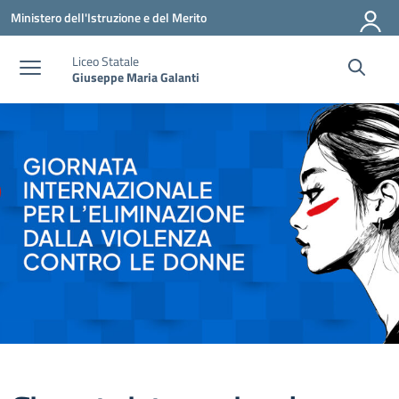
Vai ai contenuti
Vai al menu di navigazione
Vai al footer
Ministero dell'Istruzione e del Merito
Liceo Statale
Giuseppe Maria Galanti