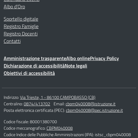
Albo d’Oro
Sportello digitale
Registro Famiglie
Registro Docenti
Contatti
Amministrazione trasparente
Albo online
Privacy Policy
Dichiarazione di accessibilità
Note legali
Obiettivi di accessibilità
Indirizzo:
Via Trieste, 1 - 86100 CAMPOBASSO (CB)
Centralino:
0874/413702
Email:
cbpm040008@istruzione.it
Posta elettronica certificata (PEC):
cbpm040008@pec.istruzione.it
Codice fiscale: 80001380700
Codice meccanografico:
CBPM040008
Codice Indice delle Pubbliche Amministrazioni (IPA): istsc_cbpm040008