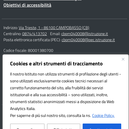
Obiettivi di accessibilità
Indirizzo:
Via Trieste, 1 - 86100 CAMPOBASSO (CB)
Centralino:
0874/413702
Email:
cbpm040008@istruzione.it
Posta elettronica certificata (PEC):
cbpm040008@pec.istruzione.it
Codice fiscale: 80001380700
Codice meccanografico:
CBPM040008
Codice Indice delle Pubbliche Amministrazioni (IPA): istsc_cbpm040008
Cookies e altri strumenti di tracciamento
Codice unico di fatturazione (CUF): UF162S
Il nostro Istituto non utilizza strumenti di profilazione degli utenti -
sono utilizzati esclusivamente cookies tecnici necessari al
Responsabile della trasmissione e pubblicazione di documenti
corretto funzionamento del sito, alla fruibilità dei servizi
informazioni e dati ex. Art. 10 d.lgs 33/2013 ss.mm.ii. – d.lgs 97/2016
istituzionali e alla sua accessibilità – sono utilizzati, inoltre,
dott.ssa Adelaide Villa
strumenti statistici anonimizzati messi a disposizione da Web
Analytics Italia.
Hosting & Powered by 3D Solution S.r.l.
Per saperne di più sul nostro sito, consulta la ns.
Cookie Policy.
Concept & Design by Designers Italia