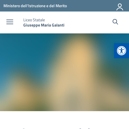
Vai ai contenuti
Vai al menu di navigazione
Vai al footer
Ministero dell'Istruzione e del Merito
Liceo Statale
Giuseppe Maria Galanti
Apr