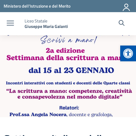
Vai ai contenuti
Vai al menu di navigazione
Vai al footer
Ministero dell'Istruzione e del Merito
Liceo Statale
Giuseppe Maria Galanti
Apr