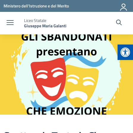
Vai ai contenuti
Vai al menu di navigazione
Vai al footer
Ministero dell'Istruzione e del Merito
Liceo Statale
Giuseppe Maria Galanti
Apr