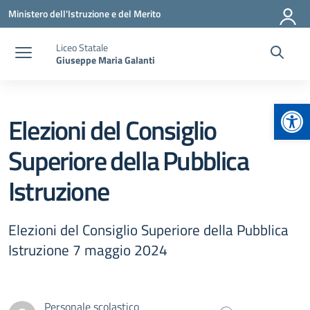
Vai ai contenuti
Vai al menu di navigazione
Vai al footer
Ministero dell'Istruzione e del Merito
Liceo Statale
Giuseppe Maria Galanti
Apr
Elezioni del Consiglio
Superiore della Pubblica
Istruzione
Elezioni del Consiglio Superiore della Pubblica
Istruzione 7 maggio 2024
Personale scolastico