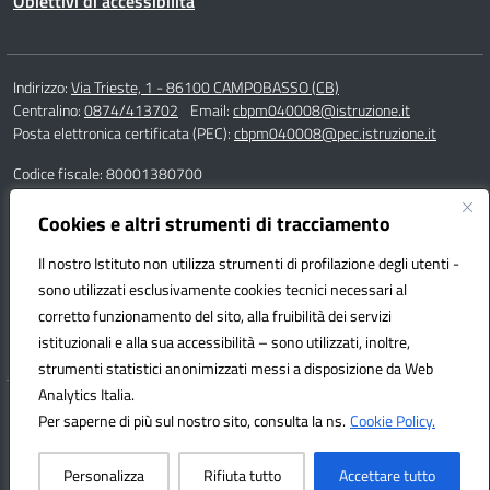
Obiettivi di accessibilità
Indirizzo:
Via Trieste, 1 - 86100 CAMPOBASSO (CB)
Centralino:
0874/413702
Email:
cbpm040008@istruzione.it
Posta elettronica certificata (PEC):
cbpm040008@pec.istruzione.it
Codice fiscale: 80001380700
Codice meccanografico:
CBPM040008
Codice Indice delle Pubbliche Amministrazioni (IPA): istsc_cbpm040008
Cookies e altri strumenti di tracciamento
Codice unico di fatturazione (CUF): UF162S
Il nostro Istituto non utilizza strumenti di profilazione degli utenti -
sono utilizzati esclusivamente cookies tecnici necessari al
Responsabile della trasmissione e pubblicazione di documenti
corretto funzionamento del sito, alla fruibilità dei servizi
informazioni e dati ex. Art. 10 d.lgs 33/2013 ss.mm.ii. – d.lgs 97/2016
istituzionali e alla sua accessibilità – sono utilizzati, inoltre,
dott.ssa Adelaide Villa
strumenti statistici anonimizzati messi a disposizione da Web
Analytics Italia.
Hosting & Powered by 3D Solution S.r.l.
Per saperne di più sul nostro sito, consulta la ns.
Cookie Policy.
Concept & Design by Designers Italia
Personalizza
Rifiuta tutto
Accettare tutto