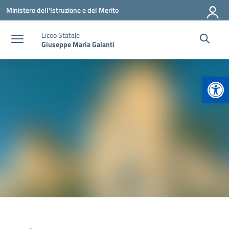
Vai ai contenuti
Vai al menu di navigazione
Vai al footer
Ministero dell'Istruzione e del Merito
Liceo Statale
Giuseppe Maria Galanti
Apr