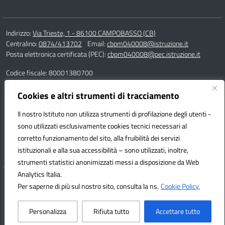
Indirizzo:
Via Trieste, 1 - 86100 CAMPOBASSO (CB)
Centralino:
0874/413702
Email:
cbpm040008@istruzione.it
Posta elettronica certificata (PEC):
cbpm040008@pec.istruzione.it
Codice fiscale: 80001380700
Codice meccanografico:
CBPM040008
Codice Indice delle Pubbliche Amministrazioni (IPA): istsc_cbpm040008
Cookies e altri strumenti di tracciamento
Codice unico di fatturazione (CUF): UF162S
Il nostro Istituto non utilizza strumenti di profilazione degli utenti -
sono utilizzati esclusivamente cookies tecnici necessari al
Responsabile della trasmissione e pubblicazione di documenti
corretto funzionamento del sito, alla fruibilità dei servizi
informazioni e dati ex. Art. 10 d.lgs 33/2013 ss.mm.ii. – d.lgs 97/2016
istituzionali e alla sua accessibilità – sono utilizzati, inoltre,
dott.ssa Adelaide Villa
strumenti statistici anonimizzati messi a disposizione da Web
Analytics Italia.
Hosting & Powered by 3D Solution S.r.l.
Per saperne di più sul nostro sito, consulta la ns.
Cookie Policy.
Concept & Design by Designers Italia
Personalizza
Rifiuta tutto
Accettare tutto