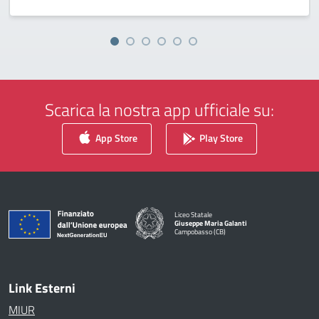
Scarica la nostra app ufficiale su:
App Store
Play Store
Liceo Statale
Giuseppe Maria Galanti
Campobasso (CB)
— Visita la pagina iniziale della scuola
Link Esterni
MIUR